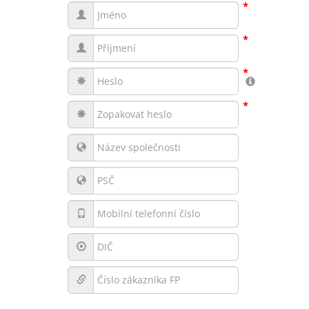
*
*
*
*