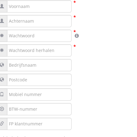
*
*
*
*