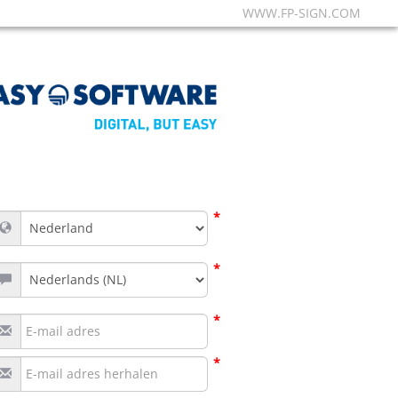
WWW.FP-SIGN.COM
*
*
*
*