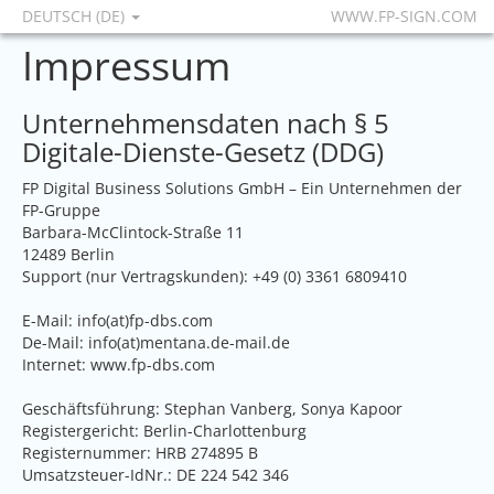
DEUTSCH (DE)
WWW.FP-SIGN.COM
Impressum
Unternehmensdaten nach § 5
Digitale-Dienste-Gesetz (DDG)
FP Digital Business Solutions GmbH – Ein Unternehmen der
FP-Gruppe
Barbara-McClintock-Straße 11
12489 Berlin
Support (nur Vertragskunden): +49 (0) 3361 6809410
E-Mail: info(at)fp-dbs.com
De-Mail: info(at)mentana.de-mail.de
Internet:
www.fp-dbs.com
Geschäftsführung: Stephan Vanberg, Sonya Kapoor
Registergericht: Berlin-Charlottenburg
Registernummer: HRB 274895 B
Umsatzsteuer-IdNr.: DE 224 542 346