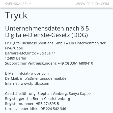
SVENSKA (SE)
WWW.FP-SIGN.COM
Tryck
Unternehmensdaten nach § 5
Digitale-Dienste-Gesetz (DDG)
FP Digital Business Solutions GmbH – Ein Unternehmen der
FP-Gruppe
Barbara-McClintock-Straße 11
12489 Berlin
Support (nur Vertragskunden): +49 (0) 3361 6809410
E-Mail: info(at)fp-dbs.com
De-Mail: info(at)mentana.de-mail.de
Internet:
www.fp-dbs.com
Geschäftsführung: Stephan Vanberg, Sonya Kapoor
Registergericht: Berlin-Charlottenburg
Registernummer: HRB 274895 B
Umsatzsteuer-IdNr.: DE 224 542 346