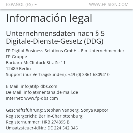
ESPAÑOL (ES)
WWW.FP-SIGN.COM
Información legal
Unternehmensdaten nach § 5
Digitale-Dienste-Gesetz (DDG)
FP Digital Business Solutions GmbH – Ein Unternehmen der
FP-Gruppe
Barbara-McClintock-Straße 11
12489 Berlin
Support (nur Vertragskunden): +49 (0) 3361 6809410
E-Mail: info(at)fp-dbs.com
De-Mail: info(at)mentana.de-mail.de
Internet:
www.fp-dbs.com
Geschäftsführung: Stephan Vanberg, Sonya Kapoor
Registergericht: Berlin-Charlottenburg
Registernummer: HRB 274895 B
Umsatzsteuer-IdNr.: DE 224 542 346